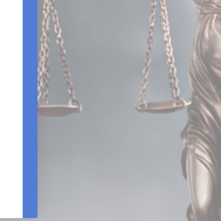
Edifício Centro Empresarial Varig | Setor SCN - Q
Bloco B - Sala 903 |Brasília – DF - CEP 7071