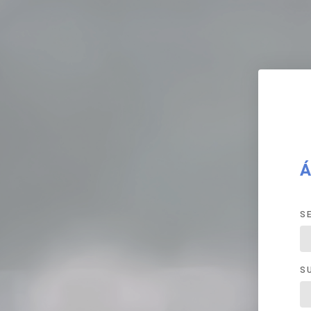
Á
S
S