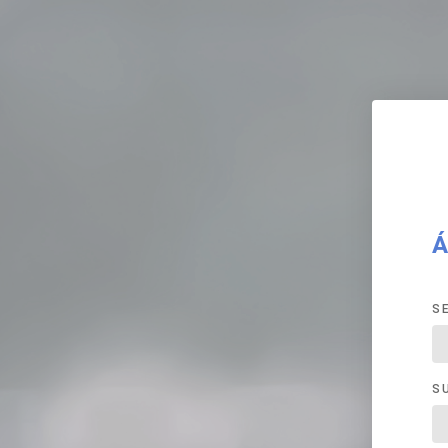
Á
S
S