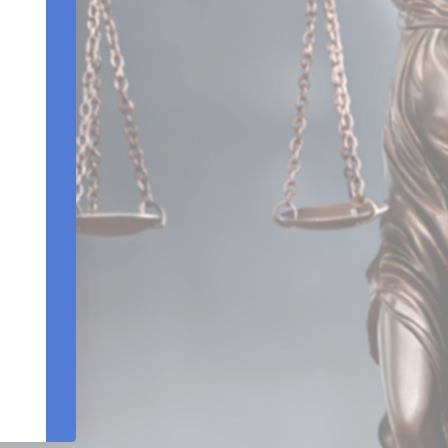
Edifício Centro Empresarial Varig | Setor SCN - Q
Bloco B - Sala 903 |Brasília – DF - CEP 7071