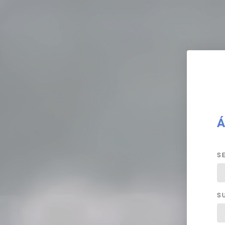
Á
S
S