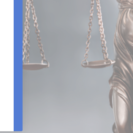
Edifício Centro Empresarial Varig | Setor SCN - Q
Bloco B - Sala 903 |Brasília – DF - CEP 7071