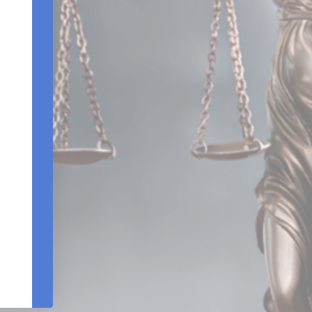
Edifício Centro Empresarial Varig | Setor SCN - Q
Bloco B - Sala 903 |Brasília – DF - CEP 7071