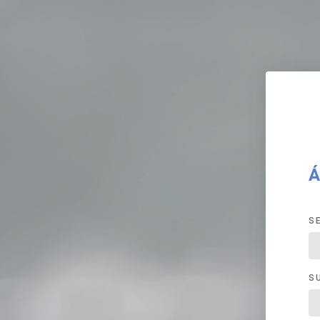
Á
S
S