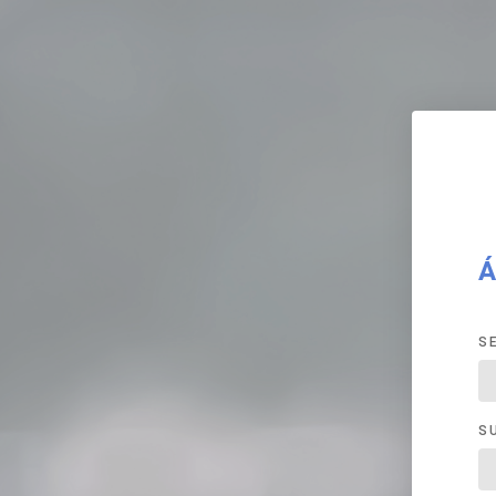
Á
S
S