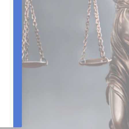
Edifício Centro Empresarial Varig | Setor SCN - Q
Bloco B - Sala 903 |Brasília – DF - CEP 7071