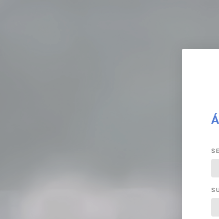
Á
S
S