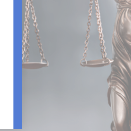
Edifício Centro Empresarial Varig | Setor SCN - Q
Bloco B - Sala 903 |Brasília – DF - CEP 7071