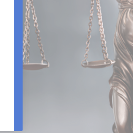
Edifício Centro Empresarial Varig | Setor SCN - Q
Bloco B - Sala 903 |Brasília – DF - CEP 7071