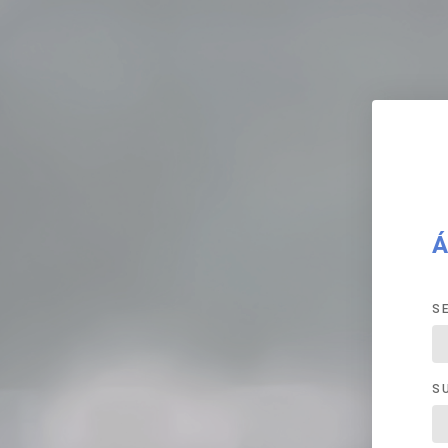
Á
S
S