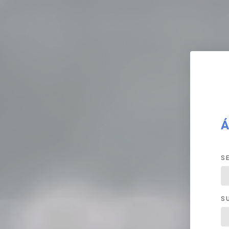
Á
S
S