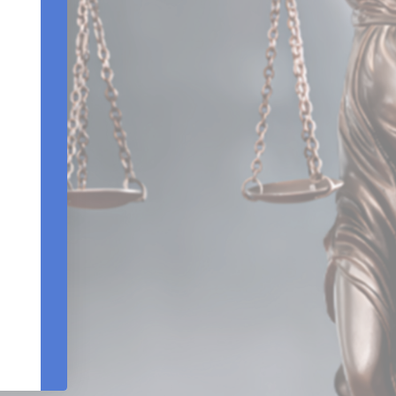
Edifício Centro Empresarial Varig | Setor SCN - Q
Bloco B - Sala 903 |Brasília – DF - CEP 7071